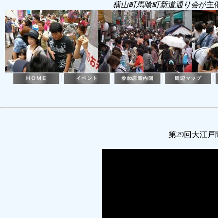
横山町馬喰町新道通り会
が主
第29回大江戸